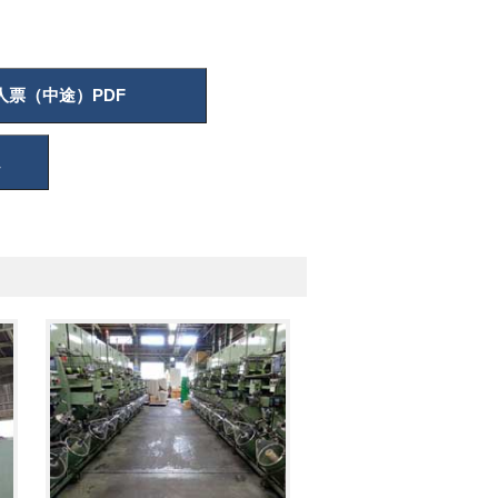
人票（中途）PDF
ム