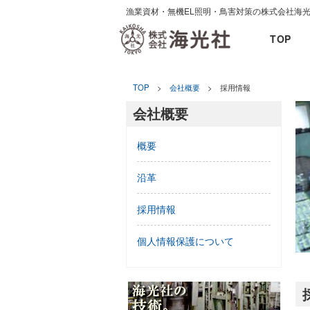
漁業資材・無機EL照明・鳥害対策の株式会社海
TOP
TOP
>
会社概要
> 採用情報
会社概要
概要
沿革
採用情報
個人情報保護について