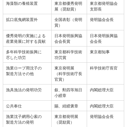
海藻類の養殖装置
東京都優秀発明
東京都発明協会
展（奨励賞）
支部長
拡口底曳網装置外
全国表彰（発明
発明協会会長
賞）
優秀発明の実施による
日本発明振興協
日本発明振興協
産業発展に対する貢献
会会長賞
会会長
多年科学技術振興に
東京都科学技術
東京都知事
尽した功労
功労賞
漁業ロープ用沈子の
東京発明展
科学技術庁長官
製造方法その他
（科学技術庁長
官賞）
漁具漁法の発明功労
叙、勲四等旭日
内閣総理大臣
小綬章
公共奉仕
賜、紺綬褒章
内閣総理大臣
漁業沈子網用心索の
東京都発明展
発明協会会長
製造方法の発明
（奨励賞）