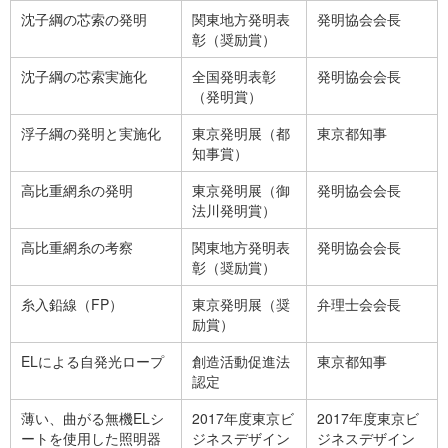
沈子綱の芯索の発明
関東地方発明表
発明協会会長
彰（奨励賞）
沈子綱の芯索実施化
全国発明表彰
発明協会会長
（発明賞）
浮子綱の発明と実施化
東京発明展（都
東京都知事
知事賞）
高比重網糸の発明
東京発明展（御
発明協会会長
法川発明賞）
高比重網糸の考察
関東地方発明表
発明協会会長
彰（奨励賞）
糸入鉛線（FP）
東京発明展（奨
弁理士会会長
励賞）
ELによる自発光ロープ
創造活動促進法
東京都知事
認定
薄い、曲がる無機ELシ
2017年度東京ビ
2017年度東京ビ
ートを使用した照明器
ジネスデザイン
ジネスデザイン