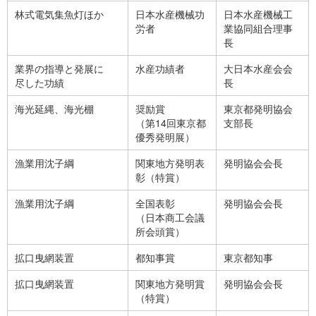
林式電気集魚灯ほか
日本水産機械功
日本水産機械工
労者
業協同組合理事
長
業界の指導と発展に
水産功績者
大日本水産会会
尽した功績
長
海光延縄、海光棚
奨励賞
東京都発明協会
（第14回東京都
支部長
優秀発明展）
漁業用沈子綱
関東地方発明表
発明協会会長
彰（特賞）
漁業用沈子綱
全国表彰
発明協会会長
（日本商工会議
所会頭賞）
拡口曳網装置
都知事賞
東京都知事
拡口曳網装置
関東地方発明賞
発明協会会長
（特賞）