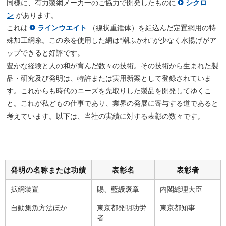
同様に、有力製網メー力一のご協力で開発したものに
シクロ
ン
があります。
これは
ラインウエイト
（線状重錘体）を組込んだ定置網用の特
殊加工網糸。この糸を使用した網は“潮ふかれ”が少なく水揚げがア
ップできると好評です。
豊かな経験と人の和が育んだ数々の技術。その技術から生まれた製
品・研究及び発明は、特許または実用新案として登録されていま
す。これからも時代のニーズを先取りした製品を開発してゆくこ
と。これが私どもの仕事であり、業界の発展に寄与する道であると
考えています。以下は、当社の実績に対する表彰の数々です。
発明の名称または功績
表彰名
表彰者
拡網装置
賜、藍綬褒章
内閣総理大臣
自動集魚方法ほか
東京都発明功労
東京都知事
者